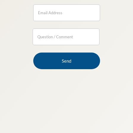
If you
are
human,
leave
this
field
blank.