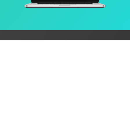
Powerful yet simple
Fully hosted and secure
Integer nec neque leo. Pellentesque
nec ipsum ante. Vivamus viverra,
libero et hendrerit placerat.